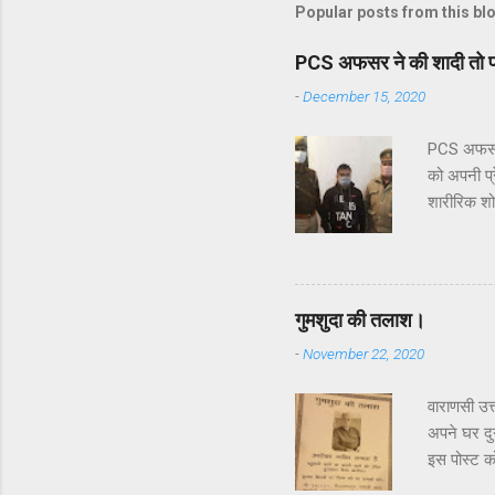
Popular posts from this bl
PCS अफसर ने की शादी तो प्रे
-
December 15, 2020
PCS अफसर न
को अपनी प्
शारीरिक शोष
अफसर के आश
को हिरासत म
कि रुचिखंड
मिला था। ह
गुमशुदा की तलाश।
में मुलाकात
-
November 22, 2020
आरोप है कि 
वाराणसी उत
अपने घर दु
इस पोस्ट क