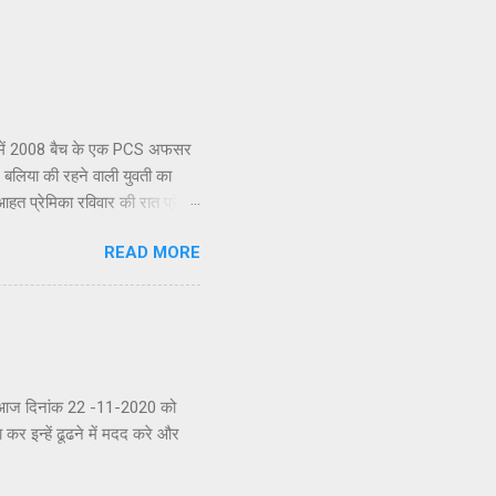
ऊ में 2008 बैच के एक PCS अफसर
 बलिया की रहने वाली युवती का
हत प्रेमिका रविवार की रात प्रेमी
े माथापच्ची के बाद PCS अधिकारी
READ MORE
क्टर केशव कुमार तिवारी ने बताया
को जिला सूचना अधिकारी का पद
 की तीन साल पहले एक कोचिंग सेंटर
े-धीरे प्यार में बदल गईं। युवती का
साफ आज दिनांक 22 -11-2020 को
र इन्हें ढूढने में मदद करे और