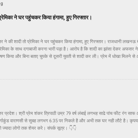
og
मिका ने घर पहुंचकर किया हंगामा, हुए गिरफ्तार।
े की शादी तो प्रेमिका ने घर पहुंचकर किया हंगामा, हुए गिरफ्तार। राजधानी लखन
रेमिका के साथ दगाबाजी करना भारी पड़ा है। आरोप है कि शादी का झांसा देकर अफसर ने
ण किया और बिना बताए चुपके से दूसरी युवती से शादी कर ली। प्रेम में धोखा मिलने से आ
ियाना के रुचिखंड-2 स्थित घर पहुंच गई और जमकर हंगामा किया। करीब 24 घंटे चल
ें ले लिया गया। उस पर पुलिस ने रेप की धाराओं में केस दर्ज किया गया है.आशियाना इंस्पे
-2 निवासी अनुराग रंजन का चयन 2018 बैच में PCS अधिकारी के रूप में हुआ है। उन
ालांकि अभी वह किसी भी जनपद में कार्यभार नहीं ग्रहण कर सके हैं। अनुराग और युवती
 हुई थी जहां दोनों एक साथ पढ़ाई करते थे। इसी दौरान दोनों के बीच नजदीकियां हुई जो धीर
अनुराग ने युवती से शादी का व...
्तर प्रदेश। श्री प्रेम शंकर त्रिपाठी उम्र 79 वर्ष लंबाई लगभह साढे पांच फीट रंग 
र्गाकुंड वाराणसी से सुबह लगभग 6:35 पर निकले है और अभी तक घर नही लौटे है। कृपया क
ो ज्यादा लोगो तक शेयर करे। संपर्क सूत्र। 👇👇