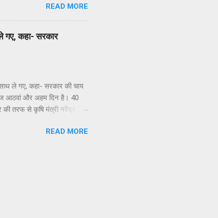
READ MORE
 ले गए, कहा- सरकार
ा साथ ले गए, कहा- सरकार की चाय
का आज आठवां और अहम दिन है। 40
 तरफ से कृषि मंत्री नरेंद्र सिंह
ना कर दिया। वे अपना खाना साथ लाए
READ MORE
 में भी किसानों को सरकार की तरफ
इए, आपको जलेबी खिलाएंगे। शाह से
ी अमित शाह से मुलाकात के बाद
्द समाधान निकालने की अपील की है।