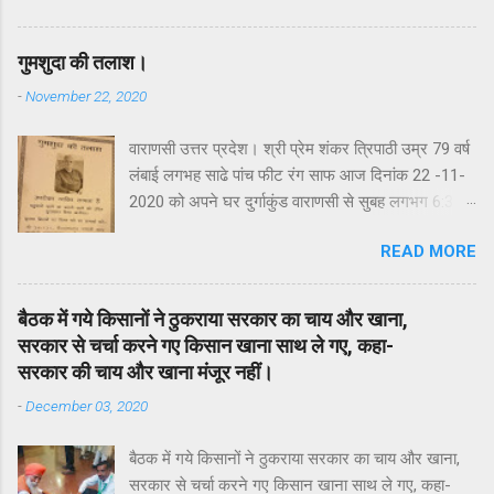
बताए चुपके से दूसरी युवती से शादी कर ली। प्रेम में धोखा
मिलने से आहत प्रेमिका रविवार की रात प्रेमी अफसर के
गुमशुदा की तलाश।
आशियाना के रुचिखंड-2 स्थित घर पहुंच गई और जमकर
-
November 22, 2020
हंगामा किया। करीब 24 घंटे चले माथापच्ची के बाद PCS
अधिकारी को हिरासत में ले लिया गया। उस पर पुलिस ने रेप
वाराणसी उत्तर प्रदेश। श्री प्रेम शंकर त्रिपाठी उम्र 79 वर्ष
की धाराओं में केस दर्ज किया गया है.आशियाना इंस्पेक्टर केशव
लंबाई लगभह साढे पांच फीट रंग साफ आज दिनांक 22 -11-
कुमार तिवारी ने बताया कि रुचिखंड-2 निवासी अनुराग रंजन
2020 को अपने घर दुर्गाकुंड वाराणसी से सुबह लगभग 6:35
का चयन 2018 बैच में PCS अधिकारी के रूप में हुआ है।
पर निकले है और अभी तक घर नही लौटे है। कृपया कर इन्हें
उनको जिला सूचना अधिकारी का पद मिला था। हालांकि अभी
READ MORE
ढूढने में मदद करे और इस पोस्ट को ज्यादा लोगो तक शेयर
वह किसी भी जनपद में कार्यभार नहीं ग्रहण कर सके हैं।
करे। संपर्क सूत्र। 👇👇
अनुराग और युवती की तीन साल पहले एक कोचिंग सेंटर में
मुलाकात हुई थी जहां दोनों एक साथ पढ़ाई करते थे। इसी
बैठक में गये किसानों ने ठुकराया सरकार का चाय और खाना,
दौरान दोनों के बीच नजदीकियां हुई जो धीरे-धीरे प्यार में बदल
सरकार से चर्चा करने गए किसान खाना साथ ले गए, कहा-
गईं। युवती का आरोप है कि अनुराग ने युवती से शादी का व...
सरकार की चाय और खाना मंजूर नहीं।
-
December 03, 2020
बैठक में गये किसानों ने ठुकराया सरकार का चाय और खाना,
सरकार से चर्चा करने गए किसान खाना साथ ले गए, कहा-