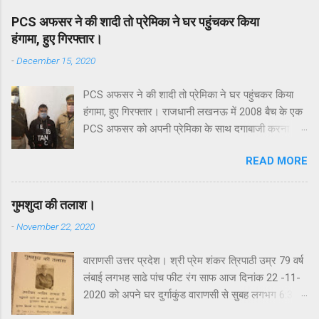
PCS अफसर ने की शादी तो प्रेमिका ने घर पहुंचकर किया
हंगामा, हुए गिरफ्तार।
-
December 15, 2020
PCS अफसर ने की शादी तो प्रेमिका ने घर पहुंचकर किया
हंगामा, हुए गिरफ्तार। राजधानी लखनऊ में 2008 बैच के एक
PCS अफसर को अपनी प्रेमिका के साथ दगाबाजी करना
भारी पड़ा है। आरोप है कि शादी का झांसा देकर अफसर ने
READ MORE
बलिया की रहने वाली युवती का शारीरिक शोषण किया और बिना
बताए चुपके से दूसरी युवती से शादी कर ली। प्रेम में धोखा
मिलने से आहत प्रेमिका रविवार की रात प्रेमी अफसर के
गुमशुदा की तलाश।
आशियाना के रुचिखंड-2 स्थित घर पहुंच गई और जमकर
-
November 22, 2020
हंगामा किया। करीब 24 घंटे चले माथापच्ची के बाद PCS
अधिकारी को हिरासत में ले लिया गया। उस पर पुलिस ने रेप
वाराणसी उत्तर प्रदेश। श्री प्रेम शंकर त्रिपाठी उम्र 79 वर्ष
की धाराओं में केस दर्ज किया गया है.आशियाना इंस्पेक्टर केशव
लंबाई लगभह साढे पांच फीट रंग साफ आज दिनांक 22 -11-
कुमार तिवारी ने बताया कि रुचिखंड-2 निवासी अनुराग रंजन
2020 को अपने घर दुर्गाकुंड वाराणसी से सुबह लगभग 6:35
का चयन 2018 बैच में PCS अधिकारी के रूप में हुआ है।
पर निकले है और अभी तक घर नही लौटे है। कृपया कर इन्हें
उनको जिला सूचना अधिकारी का पद मिला था। हालांकि अभी