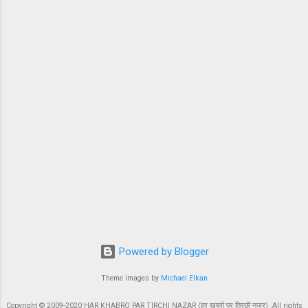
कि चाय नहीं, मांगें पूरी कीजिए। आप धरनास्थल पर आइए,
आपको जलेबी खिलाएंगे। शाह से मुलाकात में अमरिंदर बोले-
जल्द हल निकालें, देश की सुरक्षा पर असर पड़ रहा दूसरी
तरफ, गृह मंत्री अमित शाह से मुलाकात के बाद पंजाब के
मुख्यमंत्री कैप्टन अमरिंदर सिंह ने बताया कि गृह मंत्री से
किसानों की समस्याओं का जल्द समाधान निकालने की अपील
की है। इस मुद्दे स...
Powered by Blogger
Theme images by
Michael Elkan
Copyright © 2009-2020 HAR KHABRO PAR TIRCHI NAZAR (हर खबरो पर तिरछी नजर) .All rights