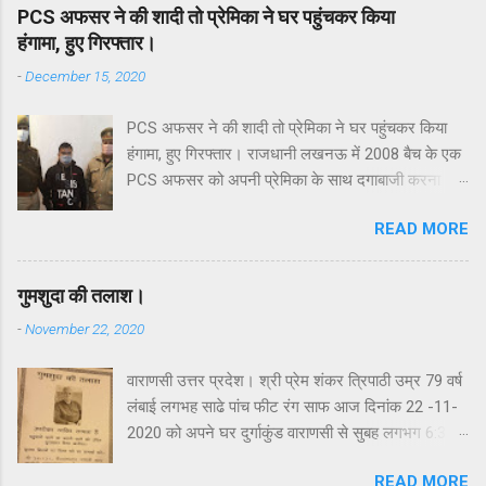
PCS अफसर ने की शादी तो प्रेमिका ने घर पहुंचकर किया
हंगामा, हुए गिरफ्तार।
-
December 15, 2020
PCS अफसर ने की शादी तो प्रेमिका ने घर पहुंचकर किया
हंगामा, हुए गिरफ्तार। राजधानी लखनऊ में 2008 बैच के एक
PCS अफसर को अपनी प्रेमिका के साथ दगाबाजी करना
भारी पड़ा है। आरोप है कि शादी का झांसा देकर अफसर ने
READ MORE
बलिया की रहने वाली युवती का शारीरिक शोषण किया और बिना
बताए चुपके से दूसरी युवती से शादी कर ली। प्रेम में धोखा
मिलने से आहत प्रेमिका रविवार की रात प्रेमी अफसर के
गुमशुदा की तलाश।
आशियाना के रुचिखंड-2 स्थित घर पहुंच गई और जमकर
-
November 22, 2020
हंगामा किया। करीब 24 घंटे चले माथापच्ची के बाद PCS
अधिकारी को हिरासत में ले लिया गया। उस पर पुलिस ने रेप
वाराणसी उत्तर प्रदेश। श्री प्रेम शंकर त्रिपाठी उम्र 79 वर्ष
की धाराओं में केस दर्ज किया गया है.आशियाना इंस्पेक्टर केशव
लंबाई लगभह साढे पांच फीट रंग साफ आज दिनांक 22 -11-
कुमार तिवारी ने बताया कि रुचिखंड-2 निवासी अनुराग रंजन
2020 को अपने घर दुर्गाकुंड वाराणसी से सुबह लगभग 6:35
का चयन 2018 बैच में PCS अधिकारी के रूप में हुआ है।
पर निकले है और अभी तक घर नही लौटे है। कृपया कर इन्हें
उनको जिला सूचना अधिकारी का पद मिला था। हालांकि अभी
READ MORE
ढूढने में मदद करे और इस पोस्ट को ज्यादा लोगो तक शेयर